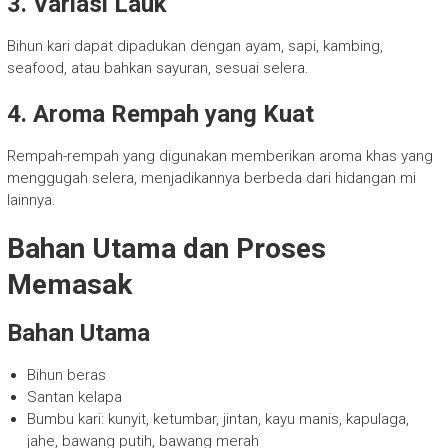
3. Variasi Lauk
Bihun kari dapat dipadukan dengan ayam, sapi, kambing,
seafood, atau bahkan sayuran, sesuai selera.
4. Aroma Rempah yang Kuat
Rempah-rempah yang digunakan memberikan aroma khas yang
menggugah selera, menjadikannya berbeda dari hidangan mi
lainnya.
Bahan Utama dan Proses
Memasak
Bahan Utama
Bihun beras
Santan kelapa
Bumbu kari: kunyit, ketumbar, jintan, kayu manis, kapulaga,
jahe, bawang putih, bawang merah