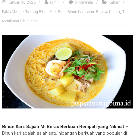
Januari 30, 2026
admin
0 Komentar
Kuliner
,
,
Fakta Menarik Tentang Bihun Kari
Peran Bihun Kari dalam Budaya Kuliner
Tips
Menikmati Bihun Kari
Bihun Kari: Sajian Mi Beras Berkuah Rempah yang Nikmat
–
Bihun kari adalah salah satu hidangan berkuah yang populer di