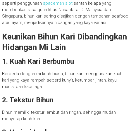
seperti penggunaan
spaceman slot
santan kelapa yang
memberikan rasa gurih khas Nusantara. Di Malaysia dan
Singapura, bihun kari sering disajikan dengan tambahan seafood
atau ayam, menjadikannya hidangan yang kaya variasi.
Keunikan Bihun Kari Dibandingkan
Hidangan Mi Lain
1. Kuah Kari Berbumbu
Berbeda dengan mi kuah biasa, bihun kari menggunakan kuah
kari yang kaya rempah seperti kunyit, ketumbar, jintan, kayu
manis, dan kapulaga.
2. Tekstur Bihun
Bihun memiliki tekstur lembut dan ringan, sehingga mudah
menyerap kuah kari.