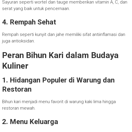
Sayuran seperti wortel dan tauge memberikan vitamin A, C, dan
serat yang baik untuk pencernaan.
4. Rempah Sehat
Rempah seperti kunyit dan jahe memiliki sifat antiinflamasi dan
juga antioksidan.
Peran Bihun Kari dalam Budaya
Kuliner
1. Hidangan Populer di Warung dan
Restoran
Bihun kari menjadi menu favorit di warung kaki lima hingga
restoran mewah.
2. Menu Keluarga