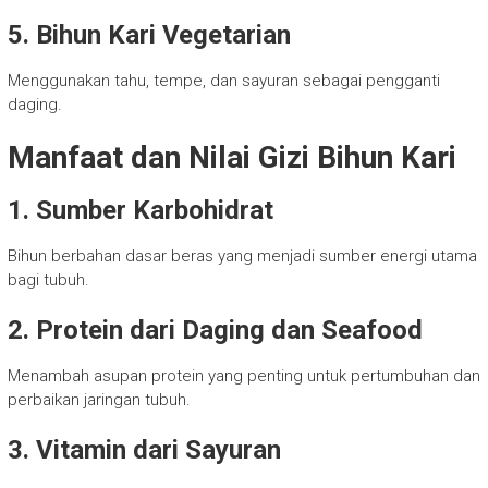
5. Bihun Kari Vegetarian
Menggunakan tahu, tempe, dan sayuran sebagai pengganti
daging.
Manfaat dan Nilai Gizi Bihun Kari
1. Sumber Karbohidrat
Bihun berbahan dasar beras yang menjadi sumber energi utama
bagi tubuh.
2. Protein dari Daging dan Seafood
Menambah asupan protein yang penting untuk pertumbuhan dan
perbaikan jaringan tubuh.
3. Vitamin dari Sayuran