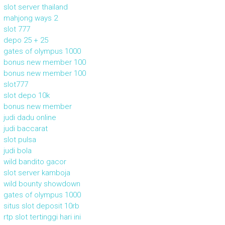
slot server thailand
mahjong ways 2
slot 777
depo 25 + 25
gates of olympus 1000
bonus new member 100
bonus new member 100
slot777
slot depo 10k
bonus new member
judi dadu online
judi baccarat
slot pulsa
judi bola
wild bandito gacor
slot server kamboja
wild bounty showdown
gates of olympus 1000
situs slot deposit 10rb
rtp slot tertinggi hari ini