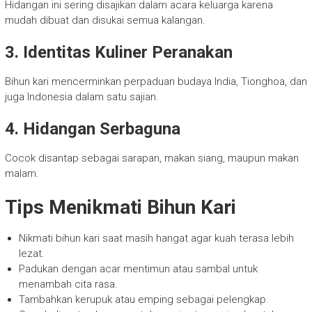
Hidangan ini sering disajikan dalam acara keluarga karena
mudah dibuat dan disukai semua kalangan.
3. Identitas Kuliner Peranakan
Bihun kari mencerminkan perpaduan budaya India, Tionghoa, dan
juga Indonesia dalam satu sajian.
4. Hidangan Serbaguna
Cocok disantap sebagai sarapan, makan siang, maupun makan
malam.
Tips Menikmati Bihun Kari
Nikmati bihun kari saat masih hangat agar kuah terasa lebih
lezat.
Padukan dengan acar mentimun atau sambal untuk
menambah cita rasa.
Tambahkan kerupuk atau emping sebagai pelengkap.