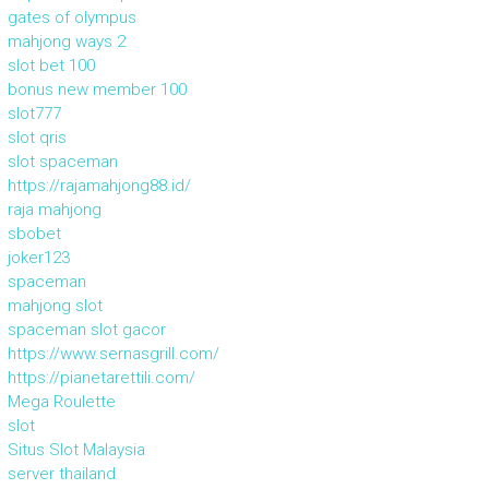
gates of olympus
mahjong ways 2
slot bet 100
bonus new member 100
slot777
slot qris
slot spaceman
https://rajamahjong88.id/
raja mahjong
sbobet
joker123
spaceman
mahjong slot
spaceman slot gacor
https://www.sernasgrill.com/
https://pianetarettili.com/
Mega Roulette
slot
Situs Slot Malaysia
server thailand