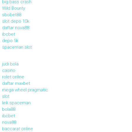
big bass crash
Wild Bounty
sbobet88
slot depo 10k
daftar nova88
ibcbet
depo 5k
spaceman slot
judi bola
casino
rolet online
daftar maxbet
mega wheel pragmatic
slot
link spaceman
bola88
ibcbet
nova88
baccarat online