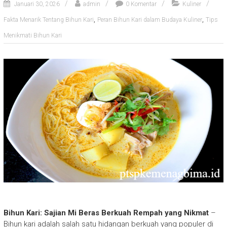
Januari 30, 2026
admin
0 Komentar
Kuliner
,
,
Fakta Menarik Tentang Bihun Kari
Peran Bihun Kari dalam Budaya Kuliner
Tips
Menikmati Bihun Kari
Bihun Kari: Sajian Mi Beras Berkuah Rempah yang Nikmat
–
Bihun kari adalah salah satu hidangan berkuah yang populer di