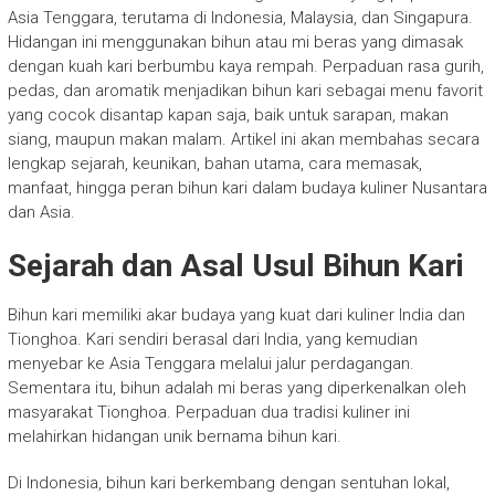
Asia Tenggara, terutama di Indonesia, Malaysia, dan Singapura.
Hidangan ini menggunakan bihun atau mi beras yang dimasak
dengan kuah kari berbumbu kaya rempah. Perpaduan rasa gurih,
pedas, dan aromatik menjadikan bihun kari sebagai menu favorit
yang cocok disantap kapan saja, baik untuk sarapan, makan
siang, maupun makan malam. Artikel ini akan membahas secara
lengkap sejarah, keunikan, bahan utama, cara memasak,
manfaat, hingga peran bihun kari dalam budaya kuliner Nusantara
dan Asia.
Sejarah dan Asal Usul Bihun Kari
Bihun kari memiliki akar budaya yang kuat dari kuliner India dan
Tionghoa. Kari sendiri berasal dari India, yang kemudian
menyebar ke Asia Tenggara melalui jalur perdagangan.
Sementara itu, bihun adalah mi beras yang diperkenalkan oleh
masyarakat Tionghoa. Perpaduan dua tradisi kuliner ini
melahirkan hidangan unik bernama bihun kari.
Di Indonesia, bihun kari berkembang dengan sentuhan lokal,