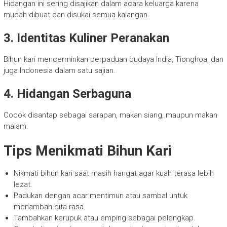
Hidangan ini sering disajikan dalam acara keluarga karena
mudah dibuat dan disukai semua kalangan.
3. Identitas Kuliner Peranakan
Bihun kari mencerminkan perpaduan budaya India, Tionghoa, dan
juga Indonesia dalam satu sajian.
4. Hidangan Serbaguna
Cocok disantap sebagai sarapan, makan siang, maupun makan
malam.
Tips Menikmati Bihun Kari
Nikmati bihun kari saat masih hangat agar kuah terasa lebih
lezat.
Padukan dengan acar mentimun atau sambal untuk
menambah cita rasa.
Tambahkan kerupuk atau emping sebagai pelengkap.