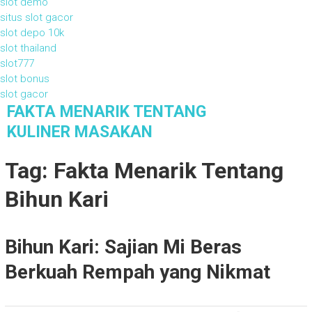
slot demo
situs slot gacor
slot depo 10k
slot thailand
slot777
slot bonus
slot gacor
S
FAKTA MENARIK TENTANG
k
KULINER MASAKAN
i
Fakta Menarik Tentang Kuliner Masakan
p
Tag: Fakta Menarik Tentang
t
o
Bihun Kari
c
o
n
Bihun Kari: Sajian Mi Beras
t
e
Berkuah Rempah yang Nikmat
n
t