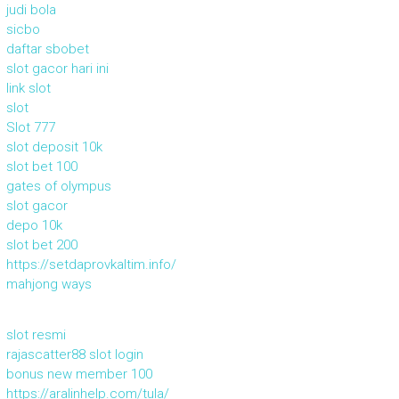
judi bola
sicbo
daftar sbobet
slot gacor hari ini
link slot
slot
Slot 777
slot deposit 10k
slot bet 100
gates of olympus
slot gacor
depo 10k
slot bet 200
https://setdaprovkaltim.info/
mahjong ways
slot resmi
rajascatter88 slot login
bonus new member 100
https://aralinhelp.com/tula/