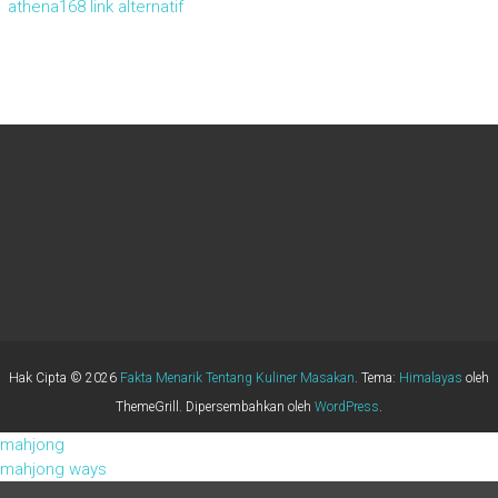
athena168 link alternatif
Hak Cipta © 2026
Fakta Menarik Tentang Kuliner Masakan
. Tema:
Himalayas
oleh
ThemeGrill. Dipersembahkan oleh
WordPress
.
mahjong
mahjong ways