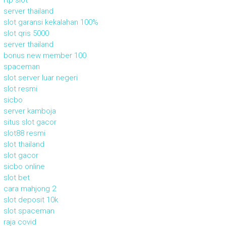
rtp slot
server thailand
slot garansi kekalahan 100%
slot qris 5000
server thailand
bonus new member 100
spaceman
slot server luar negeri
slot resmi
sicbo
server kamboja
situs slot gacor
slot88 resmi
slot thailand
slot gacor
sicbo online
slot bet
cara mahjong 2
slot deposit 10k
slot spaceman
raja covid