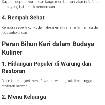
Sayuran seperti wortel dan tauge memberikan vitamin A, C, dan
serat yang baik untuk pencernaan.
4. Rempah Sehat
Rempah seperti kunyit dan jahe memiliki sifat antiinflamasi dan
juga antioksidan.
Peran Bihun Kari dalam Budaya
Kuliner
1. Hidangan Populer di Warung dan
Restoran
Bihun kari menjadi menu favorit di warung kaki lima hingga
restoran mewah.
2. Menu Keluarga