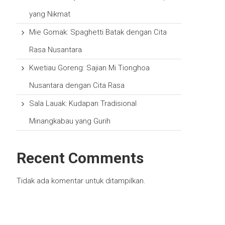
yang Nikmat
Mie Gomak: Spaghetti Batak dengan Cita
Rasa Nusantara
Kwetiau Goreng: Sajian Mi Tionghoa
Nusantara dengan Cita Rasa
Sala Lauak: Kudapan Tradisional
Minangkabau yang Gurih
Recent Comments
Tidak ada komentar untuk ditampilkan.