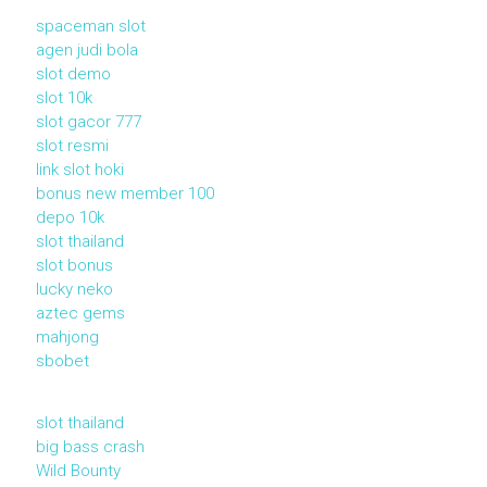
spaceman slot
agen judi bola
slot demo
slot 10k
slot gacor 777
slot resmi
link slot hoki
bonus new member 100
depo 10k
slot thailand
slot bonus
lucky neko
aztec gems
mahjong
sbobet
slot thailand
big bass crash
Wild Bounty