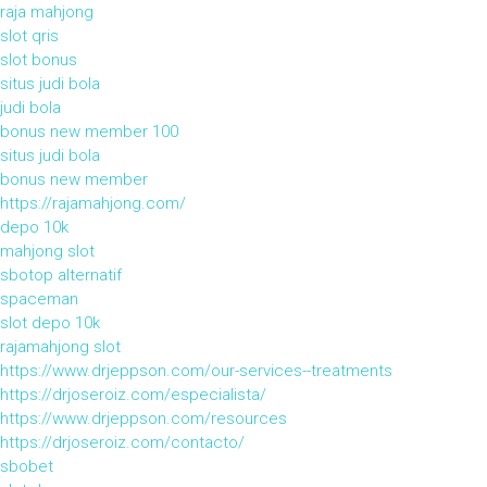
raja mahjong
slot qris
slot bonus
situs judi bola
judi bola
bonus new member 100
situs judi bola
bonus new member
https://rajamahjong.com/
depo 10k
mahjong slot
sbotop alternatif
spaceman
slot depo 10k
rajamahjong slot
https://www.drjeppson.com/our-services--treatments
https://drjoseroiz.com/especialista/
https://www.drjeppson.com/resources
https://drjoseroiz.com/contacto/
sbobet