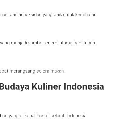
lamasi dan antioksidan yang baik untuk kesehatan.
yang menjadi sumber energi utama bagi tubuh.
dapat merangsang selera makan.
Budaya Kuliner Indonesia
au yang di kenal luas di seluruh Indonesia.