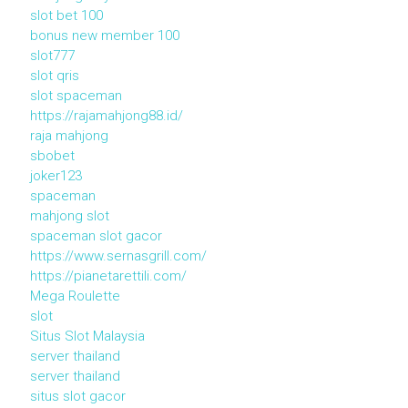
slot bet 100
bonus new member 100
slot777
slot qris
slot spaceman
https://rajamahjong88.id/
raja mahjong
sbobet
joker123
spaceman
mahjong slot
spaceman slot gacor
https://www.sernasgrill.com/
https://pianetarettili.com/
Mega Roulette
slot
Situs Slot Malaysia
server thailand
server thailand
situs slot gacor