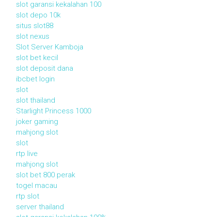
slot garansi kekalahan 100
slot depo 10k
situs slot88
slot nexus
Slot Server Kamboja
slot bet kecil
slot deposit dana
ibcbet login
slot
slot thailand
Starlight Princess 1000
joker gaming
mahjong slot
slot
rtp live
mahjong slot
slot bet 800 perak
togel macau
rtp slot
server thailand