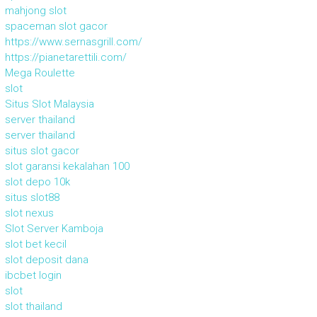
mahjong slot
spaceman slot gacor
https://www.sernasgrill.com/
https://pianetarettili.com/
Mega Roulette
slot
Situs Slot Malaysia
server thailand
server thailand
situs slot gacor
slot garansi kekalahan 100
slot depo 10k
situs slot88
slot nexus
Slot Server Kamboja
slot bet kecil
slot deposit dana
ibcbet login
slot
slot thailand