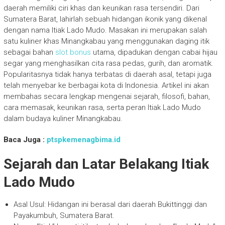
daerah memiliki ciri khas dan keunikan rasa tersendiri. Dari
Sumatera Barat, lahirlah sebuah hidangan ikonik yang dikenal
dengan nama Itiak Lado Mudo. Masakan ini merupakan salah
satu kuliner khas Minangkabau yang menggunakan daging itik
sebagai bahan
slot bonus
utama, dipadukan dengan cabai hijau
segar yang menghasilkan cita rasa pedas, gurih, dan aromatik.
Popularitasnya tidak hanya terbatas di daerah asal, tetapi juga
telah menyebar ke berbagai kota di Indonesia. Artikel ini akan
membahas secara lengkap mengenai sejarah, filosofi, bahan,
cara memasak, keunikan rasa, serta peran Itiak Lado Mudo
dalam budaya kuliner Minangkabau.
Baca Juga :
ptspkemenagbima.id
Sejarah dan Latar Belakang Itiak
Lado Mudo
Asal Usul: Hidangan ini berasal dari daerah Bukittinggi dan
Payakumbuh, Sumatera Barat.