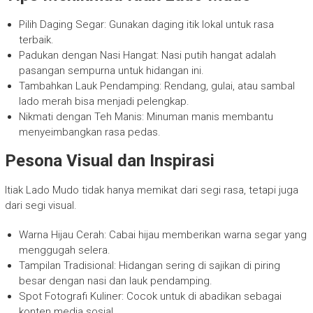
Pilih Daging Segar: Gunakan daging itik lokal untuk rasa
terbaik.
Padukan dengan Nasi Hangat: Nasi putih hangat adalah
pasangan sempurna untuk hidangan ini.
Tambahkan Lauk Pendamping: Rendang, gulai, atau sambal
lado merah bisa menjadi pelengkap.
Nikmati dengan Teh Manis: Minuman manis membantu
menyeimbangkan rasa pedas.
Pesona Visual dan Inspirasi
Itiak Lado Mudo tidak hanya memikat dari segi rasa, tetapi juga
dari segi visual.
Warna Hijau Cerah: Cabai hijau memberikan warna segar yang
menggugah selera.
Tampilan Tradisional: Hidangan sering di sajikan di piring
besar dengan nasi dan lauk pendamping.
Spot Fotografi Kuliner: Cocok untuk di abadikan sebagai
konten media sosial.