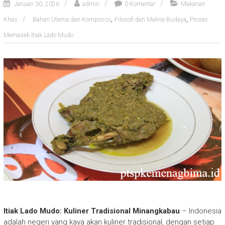
Januari 30, 2026
admin
0 Komentar
Makanan
,
,
Khas
Bahan Utama dan Komposisi
Filosofi dan Makna Budaya
Proses
Memasak Itiak Lado Mudo
Itiak Lado Mudo: Kuliner Tradisional Minangkabau
– Indonesia
adalah negeri yang kaya akan kuliner tradisional, dengan setiap