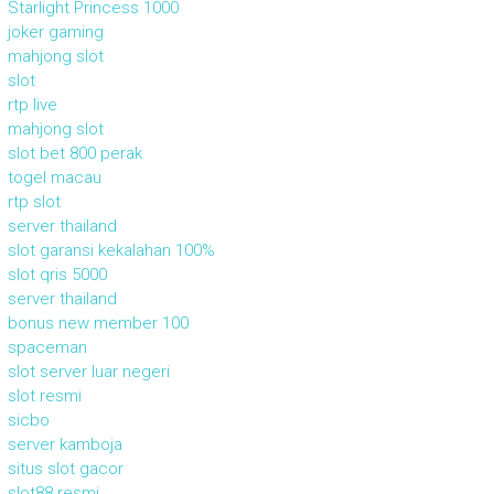
Starlight Princess 1000
joker gaming
mahjong slot
slot
rtp live
mahjong slot
slot bet 800 perak
togel macau
rtp slot
server thailand
slot garansi kekalahan 100%
slot qris 5000
server thailand
bonus new member 100
spaceman
slot server luar negeri
slot resmi
sicbo
server kamboja
situs slot gacor
slot88 resmi