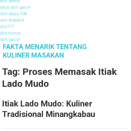
slot demo
situs slot gacor
slot depo 10k
slot thailand
slot777
slot bonus
slot gacor
S
FAKTA MENARIK TENTANG
k
KULINER MASAKAN
i
Fakta Menarik Tentang Kuliner Masakan
p
Tag: Proses Memasak Itiak
t
o
Lado Mudo
c
o
n
Itiak Lado Mudo: Kuliner
t
e
Tradisional Minangkabau
n
t