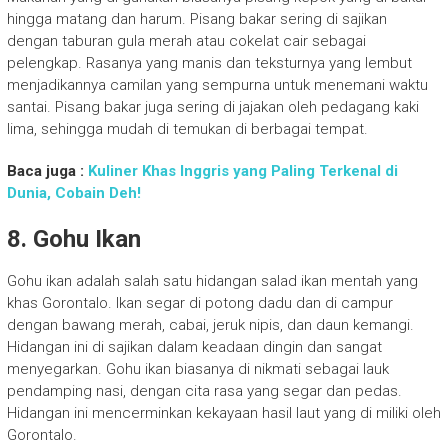
hingga matang dan harum. Pisang bakar sering di sajikan
dengan taburan gula merah atau cokelat cair sebagai
pelengkap. Rasanya yang manis dan teksturnya yang lembut
menjadikannya camilan yang sempurna untuk menemani waktu
santai. Pisang bakar juga sering di jajakan oleh pedagang kaki
lima, sehingga mudah di temukan di berbagai tempat.
Baca juga :
Kuliner Khas Inggris yang Paling Terkenal di
Dunia, Cobain Deh!
8. Gohu Ikan
Gohu ikan adalah salah satu hidangan salad ikan mentah yang
khas Gorontalo. Ikan segar di potong dadu dan di campur
dengan bawang merah, cabai, jeruk nipis, dan daun kemangi.
Hidangan ini di sajikan dalam keadaan dingin dan sangat
menyegarkan. Gohu ikan biasanya di nikmati sebagai lauk
pendamping nasi, dengan cita rasa yang segar dan pedas.
Hidangan ini mencerminkan kekayaan hasil laut yang di miliki oleh
Gorontalo.