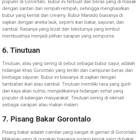
populer di Gorontalo. Bubur ini terbuat dari beras yang di masak
dengan santan dan rempah-rempah, sehingga menghasilkan
bubur yang kental dan creamy. Bubur Manado biasanya di
sajikan dengan aneka lauk, seperti ikan bakar, sayuran, dan
sambal. Rasanya yang lezat dan teksturnya yang lembut
membuatnya menjadi pilihan sarapan yang sempurna.
6. Tinutuan
Tinutuan, atau yang sering di sebut sebagai bubur sayur, adalah
hidangan khas Gorontalo yang terdiri dari campuran beras dan
berbagai sayuran. Bubur ini biasanya di sajikan dengan
tambahan ikan atau sambal. Tinutuan memiliki rasa yang gurih
dan kaya akan nutrisi, menjadikannya hidangan sehat yang
populer di kalangan masyarakat. Tinutuan sering di nikmati
sebagai sarapan atau makan malam.
7. Pisang Bakar Gorontalo
Pisang bakar adalah camilan yang sangat di gemari di Gorontalo.
Makanan yang di gunakan biasanya pisang kepok yang di bakar