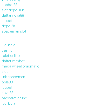
sbobet88
slot depo 10k
daftar nova88
ibcbet
depo 5k
spaceman slot
judi bola
casino
rolet online
daftar maxbet
mega wheel pragmatic
slot
link spaceman
bola88
ibcbet
nova88
baccarat online
judi bola