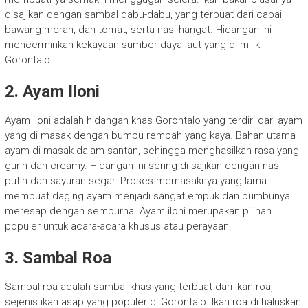
disajikan dengan sambal dabu-dabu, yang terbuat dari cabai,
bawang merah, dan tomat, serta nasi hangat. Hidangan ini
mencerminkan kekayaan sumber daya laut yang di miliki
Gorontalo.
2. Ayam Iloni
Ayam iloni adalah hidangan khas Gorontalo yang terdiri dari ayam
yang di masak dengan bumbu rempah yang kaya. Bahan utama
ayam di masak dalam santan, sehingga menghasilkan rasa yang
gurih dan creamy. Hidangan ini sering di sajikan dengan nasi
putih dan sayuran segar. Proses memasaknya yang lama
membuat daging ayam menjadi sangat empuk dan bumbunya
meresap dengan sempurna. Ayam iloni merupakan pilihan
populer untuk acara-acara khusus atau perayaan.
3. Sambal Roa
Sambal roa adalah sambal khas yang terbuat dari ikan roa,
sejenis ikan asap yang populer di Gorontalo. Ikan roa di haluskan