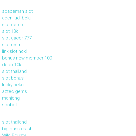
spaceman slot
agen judi bola
slot demo
slot 10k
slot gacor 777
slot resmi
link slot hoki
bonus new member 100
depo 10k
slot thailand
slot bonus
lucky neko
aztec gems
mahjong
sbobet
slot thailand
big bass crash
Wild Bounty