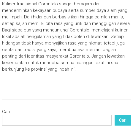
Kuliner tradisional Gorontalo sangat beragam dan
mencerminkan kekayaan budaya serta sumber daya alam yang
melimpah. Dari hidangan berbasis ikan hingga camilan manis,
setiap sajian memiliki cita rasa yang unik dan menggugah selera.
Bagi siapa pun yang mengunjungi Gorontalo, menjelajahi kuliner
lokal adalah pengalaman yang tidak boleh di lewatkan. Setiap
hidangan tidak hanya menyajikan rasa yang nikmat, tetapi juga
cerita dan tradisi yang kaya, membuatnya menjadi bagian
penting dari identitas masyarakat Gorontalo. Jangan lewatkan
kesempatan untuk mencoba semua hidangan lezat ini saat
berkunjung ke provinsi yang indah ini!
Cari
Cari