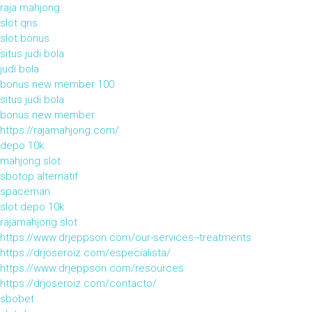
raja mahjong
slot qris
slot bonus
situs judi bola
judi bola
bonus new member 100
situs judi bola
bonus new member
https://rajamahjong.com/
depo 10k
mahjong slot
sbotop alternatif
spaceman
slot depo 10k
rajamahjong slot
https://www.drjeppson.com/our-services--treatments
https://drjoseroiz.com/especialista/
https://www.drjeppson.com/resources
https://drjoseroiz.com/contacto/
sbobet