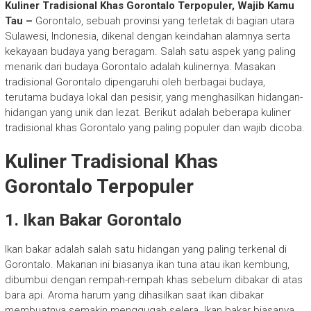
Kuliner Tradisional Khas Gorontalo Terpopuler, Wajib Kamu
Tau –
Gorontalo, sebuah provinsi yang terletak di bagian utara
Sulawesi, Indonesia, dikenal dengan keindahan alamnya serta
kekayaan budaya yang beragam. Salah satu aspek yang paling
menarik dari budaya Gorontalo adalah kulinernya. Masakan
tradisional Gorontalo dipengaruhi oleh berbagai budaya,
terutama budaya lokal dan pesisir, yang menghasilkan hidangan-
hidangan yang unik dan lezat. Berikut adalah beberapa kuliner
tradisional khas Gorontalo yang paling populer dan wajib dicoba.
Kuliner Tradisional Khas
Gorontalo Terpopuler
1. Ikan Bakar Gorontalo
Ikan bakar adalah salah satu hidangan yang paling terkenal di
Gorontalo. Makanan ini biasanya ikan tuna atau ikan kembung,
dibumbui dengan rempah-rempah khas sebelum dibakar di atas
bara api. Aroma harum yang dihasilkan saat ikan dibakar
membuatnya semakin menggugah selera. Ikan bakar biasanya