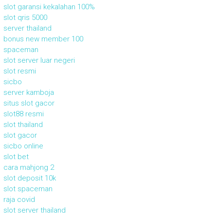
slot garansi kekalahan 100%
slot qris 5000
server thailand
bonus new member 100
spaceman
slot server luar negeri
slot resmi
sicbo
server kamboja
situs slot gacor
slot88 resmi
slot thailand
slot gacor
sicbo online
slot bet
cara mahjong 2
slot deposit 10k
slot spaceman
raja covid
slot server thailand