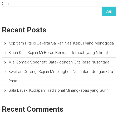
Cari
Cari
Recent Posts
Kopitiam Hits di Jakarta Sajikan Nasi Kebuli yang Menggoda
Bihun Kari: Sajian Mi Beras Berkuah Rempah yang Nikmat
Mie Gomak: Spaghetti Batak dengan Cita Rasa Nusantara
Kwetiau Goreng: Sajian Mi Tionghoa Nusantara dengan Cita
Rasa
Sala Lauak: Kudapan Tradisional Minangkabau yang Gurih
Recent Comments