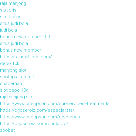
raja mahjong
slot qris
slot bonus
situs judi bola
judi bola
bonus new member 100
situs judi bola
bonus new member
https://rajamahjong.com/
depo 10k
mahjong slot
sbotop alternatif
spaceman
slot depo 10k
rajamahjong slot
https://www.drjeppson.com/our-services--treatments
https://drjoseroiz.com/especialista/
https://www.drjeppson.com/resources
https://drjoseroiz.com/contacto/
sbobet