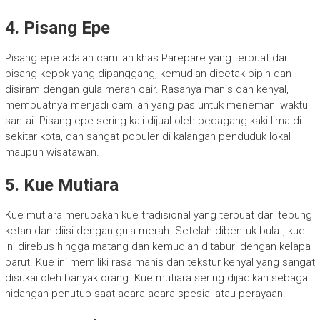
4. Pisang Epe
Pisang epe adalah camilan khas Parepare yang terbuat dari
pisang kepok yang dipanggang, kemudian dicetak pipih dan
disiram dengan gula merah cair. Rasanya manis dan kenyal,
membuatnya menjadi camilan yang pas untuk menemani waktu
santai. Pisang epe sering kali dijual oleh pedagang kaki lima di
sekitar kota, dan sangat populer di kalangan penduduk lokal
maupun wisatawan.
5. Kue Mutiara
Kue mutiara merupakan kue tradisional yang terbuat dari tepung
ketan dan diisi dengan gula merah. Setelah dibentuk bulat, kue
ini direbus hingga matang dan kemudian ditaburi dengan kelapa
parut. Kue ini memiliki rasa manis dan tekstur kenyal yang sangat
disukai oleh banyak orang. Kue mutiara sering dijadikan sebagai
hidangan penutup saat acara-acara spesial atau perayaan.