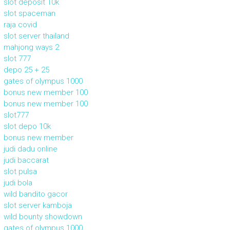
slot deposit 10k
slot spaceman
raja covid
slot server thailand
mahjong ways 2
slot 777
depo 25 + 25
gates of olympus 1000
bonus new member 100
bonus new member 100
slot777
slot depo 10k
bonus new member
judi dadu online
judi baccarat
slot pulsa
judi bola
wild bandito gacor
slot server kamboja
wild bounty showdown
gates of olympus 1000