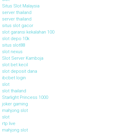
Situs Slot Malaysia
server thailand
server thailand
situs slot gacor
slot garansi kekalahan 100
slot depo 10k
situs slot88
slot nexus
Slot Server Kamboja
slot bet kecil
slot deposit dana
ibcbet login
slot
slot thailand
Starlight Princess 1000
joker gaming
mahjong slot
slot
rtp live
mahjong slot