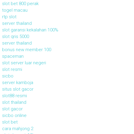
slot bet 800 perak
togel macau
rtp slot
server thailand
slot garansi kekalahan 100%
slot qris 5000
server thailand
bonus new member 100
spaceman
slot server luar negeri
slot resmi
sicbo
server kamboja
situs slot gacor
slot88 resmi
slot thailand
slot gacor
sicbo online
slot bet
cara mahjong 2