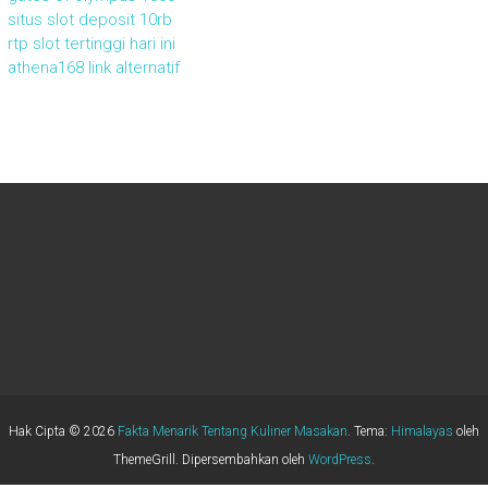
situs slot deposit 10rb
rtp slot tertinggi hari ini
athena168 link alternatif
Hak Cipta © 2026
Fakta Menarik Tentang Kuliner Masakan
. Tema:
Himalayas
oleh
ThemeGrill. Dipersembahkan oleh
WordPress
.