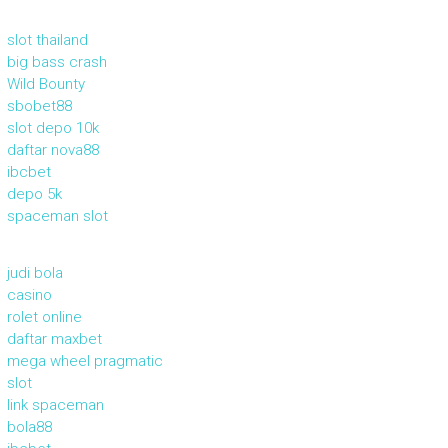
slot thailand
big bass crash
Wild Bounty
sbobet88
slot depo 10k
daftar nova88
ibcbet
depo 5k
spaceman slot
judi bola
casino
rolet online
daftar maxbet
mega wheel pragmatic
slot
link spaceman
bola88