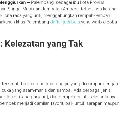
Menggiurkan –
Palembang, sebagai ibu kota Provinsi
ahan Sungai Musi dan Jembatan Ampera, tetapi juga karena
iki cita rasa yang unik, menggabungkan rempah-rempah
 makanan khas Palembang
daftar judi bola
yang wajib dicoba
 Kelezatan yang Tak
erkenal. Terbuat dari ikan tenggiri yang di campur dengan
 cuka yang asam-manis dan sambal. Ada berbagai jenis
ek lenjer (tape panjang), dan pempek bulat. Tekstur kenyal
empek menjadi camilan favorit, baik untuk sarapan maupun