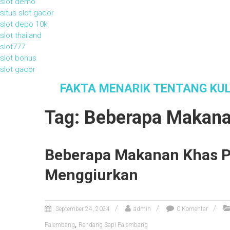
slot demo
situs slot gacor
slot depo 10k
slot thailand
slot777
slot bonus
slot gacor
S
FAKTA MENARIK TENTANG KU
k
i
Tag: Beberapa Makan
p
t
o
c
Beberapa Makanan Khas 
o
n
Menggiurkan
t
e
n
September 24, 2024
admin
0 Komentar
t
,
Palembang
Rendang Sapi Palembang