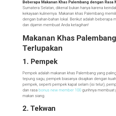
Beberapa Makanan Khas Palembang dengan Rasa 
Sumatera Selatan, dikenal bukan hanya karena keind
kekayaan kulinernya. Makanan khas Palembang memil
dengan bahan-bahan lokal. Berikut adalah beberapa
dan dijamin membuat Anda ketagihan!
Makanan Khas Palembang:
Terlupakan
1. Pempek
Pempek adalah makanan khas Palembang yang paling t
tepung sagu, pempek biasanya disajikan dengan kuah
pempek, seperti pempek kapal selam (isi telur), pemp
dan rasa
bonus new member 100
gurihnya membuat p
makan siang.
2. Tekwan