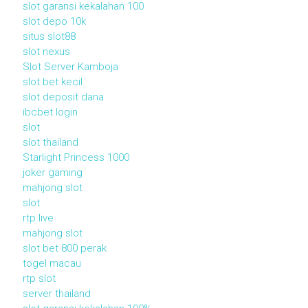
slot garansi kekalahan 100
slot depo 10k
situs slot88
slot nexus
Slot Server Kamboja
slot bet kecil
slot deposit dana
ibcbet login
slot
slot thailand
Starlight Princess 1000
joker gaming
mahjong slot
slot
rtp live
mahjong slot
slot bet 800 perak
togel macau
rtp slot
server thailand