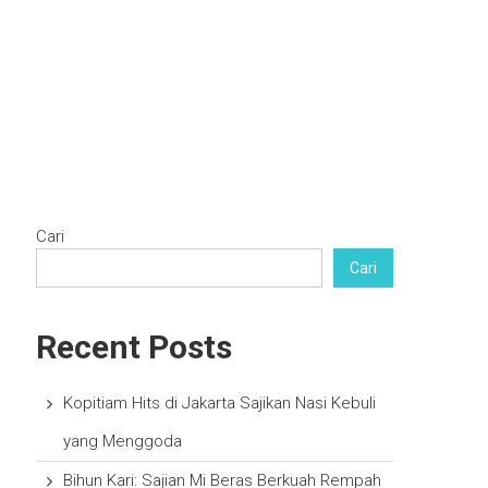
kan
Cari
Cari
Recent Posts
Kopitiam Hits di Jakarta Sajikan Nasi Kebuli
yang Menggoda
Bihun Kari: Sajian Mi Beras Berkuah Rempah