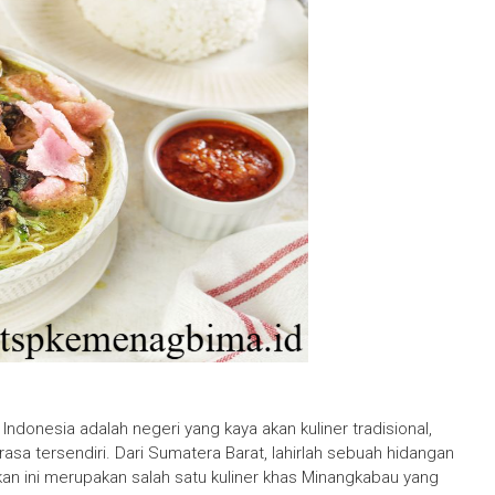
Indonesia adalah negeri yang kaya akan kuliner tradisional,
rasa tersendiri. Dari Sumatera Barat, lahirlah sebuah hidangan
an ini merupakan salah satu kuliner khas Minangkabau yang