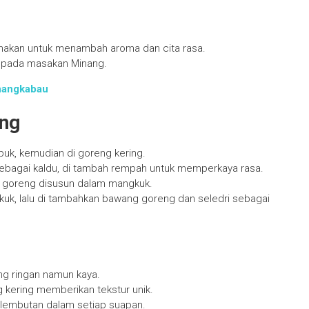
unakan untuk menambah aroma dan cita rasa.
 pada masakan Minang.
inangkabau
ng
puk, kemudian di goreng kering.
sebagai kaldu, di tambah rempah untuk memperkaya rasa.
g goreng disusun dalam mangkuk.
kuk, lalu di tambahkan bawang goreng dan seledri sebagai
ng ringan namun kaya.
 kering memberikan tekstur unik.
lembutan dalam setiap suapan.