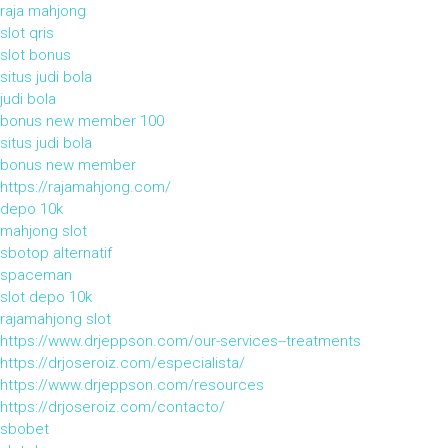
raja mahjong
slot qris
slot bonus
situs judi bola
judi bola
bonus new member 100
situs judi bola
bonus new member
https://rajamahjong.com/
depo 10k
mahjong slot
sbotop alternatif
spaceman
slot depo 10k
rajamahjong slot
https://www.drjeppson.com/our-services--treatments
https://drjoseroiz.com/especialista/
https://www.drjeppson.com/resources
https://drjoseroiz.com/contacto/
sbobet